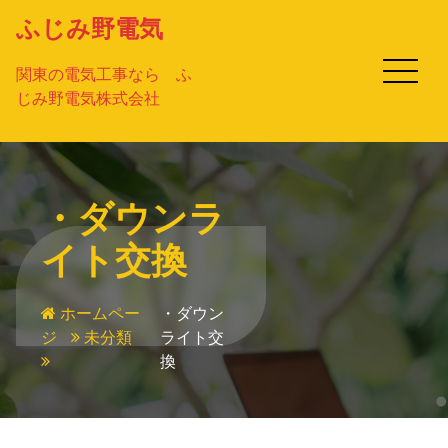
コ
ふじみ野電気
ン
テ
関東の電気工事なら ふ
ン
じみ野電気株式会社
ツ
へ
ス
キ
ッ
・ダウンラ
プ
イト交換
ホームペー
・ダウン
ジ
未分類
ライト交
換