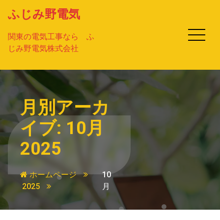
コ
ふじみ野電気
ン
テ
関東の電気工事なら ふ
ン
じみ野電気株式会社
ツ
へ
ス
キ
ッ
月別アーカ
プ
イブ: 10月
2025
ホームページ
10
2025
月